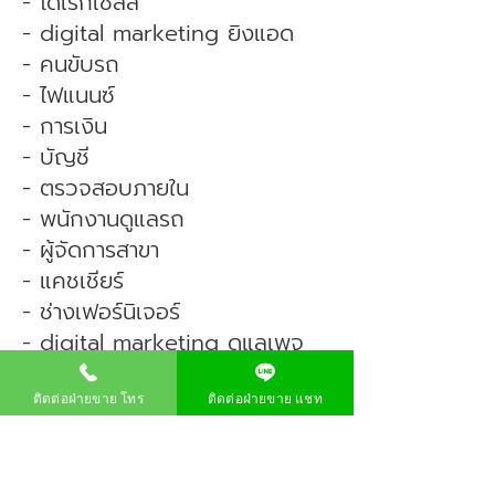
- ไดเร็กเซลล์
- digital marketing ยิงแอด
- คนขับรถ
- ไฟแนนซ์
- การเงิน
- บัญชี
- ตรวจสอบภายใน
- พนักงานดูแลรถ
- ผู้จัดการสาขา
- แคชเชียร์
- ช่างเฟอร์นิเจอร์
- digital marketing ดูแลเพจ
ติดต่อฝ่ายขาย โทร
ติดต่อฝ่ายขาย แชท
ติดต่อสรรหาบุคคล 065-7194844
เกี่ยวกับสยามชัย
สมัครบัตรสมาชิก