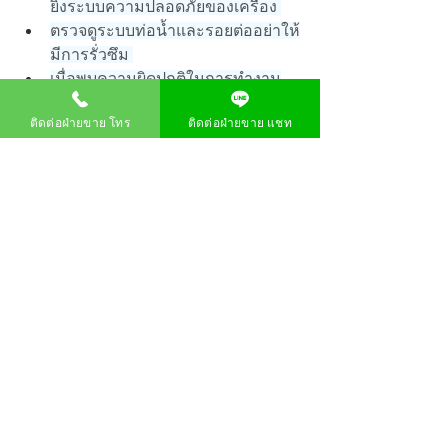
ยิ่งระบบความปลอดภัยของเครื่อง 
ตรวจดูระบบท่อน้ำและรอยต่ออย่าให้
มีการรั่วซึม 
เมื่อพบความผิดปกติในการทำงาน
ของเครื่อง ควรให้ช่างผู้ชำนาญตรวจ
ติดต่อฝ่ายขาย โทร
ติดต่อฝ่ายขาย แชท
สอบ
ขอบคุณที่มา : 
สาระน่ารู้ เครื่องใช้
ไฟฟ้า:เครื่องทำน้ำอุ่นไฟฟ้า
ดูทั้งหมด
โพสต์ล่าสุด