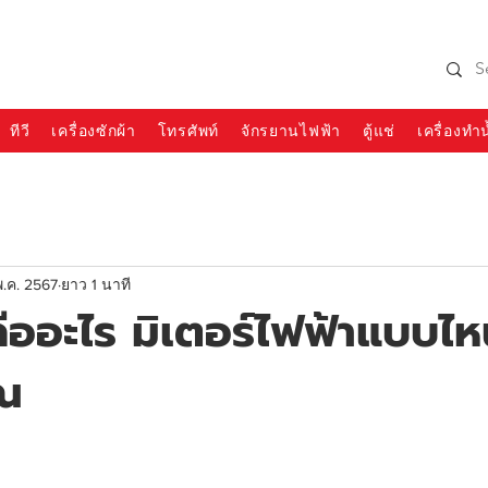
990 SIAMCHAI
โทร 065-954-1308
ทีวี
เครื่องซักผ้า
โทรศัพท์
จักรยานไฟฟ้า
ตู้แช่
เครื่องทำน
พ.ค. 2567
ยาว 1 นาที
คืออะไร มิเตอร์ไฟฟ้าแบบไ
ุณ