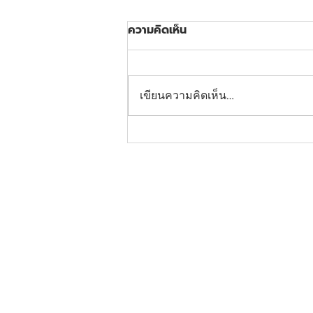
ความคิดเห็น
เขียนความคิดเห็น…
มือถือ VIVO ปี 2026 รุ่นไหน
เหมาะกับคุณ? รวม 4 รุ่นเด็ด
เกี่ยวกับสยามชัย
สมัครบัตรสมาชิก
โปรโมชัน
สมัครงาน