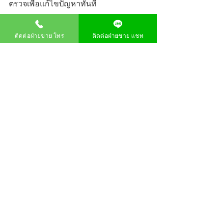
ตรวจเพื่อแก้ไขปัญหาทันที
ติดต่อฝ่ายขาย โทร
ติดต่อฝ่ายขาย แชท
ความคิดเห็น
เขียนความคิดเห็น…
เกี่ยวกับสยามชัย
สมัครบัตรสมาชิก
โปรโมชัน