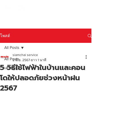
990 SIAMCHAI
โทร 065-954-1308
โพสต์
All Posts
siamchai service
All Posts
2 มิ.ย. 2567
ยาว 1 นาที
5 วิธีใช้ไฟฟ้าในบ้านและคอน
เศรษฐกิจ
โดให้ปลอดภัยช่วงหน้าฝน
2567