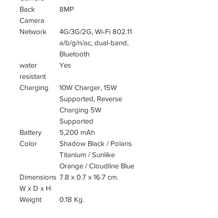
Back
8MP
Camera
Network
4G/3G/2G, Wi-Fi 802.11
a/b/g/n/ac, dual-band,
Bluetooth
water
Yes
resistant
Charging
10W Charger, 15W
Supported, Reverse
Charging 5W
Supported
Battery
5,200 mAh
Color
Shadow Black / Polaris
Titanium / Sunlike
Orange / Cloudline Blue
Dimensions
7.8 x 0.7 x 16.7 cm.
W x D x H
Weight
0.18 Kg.