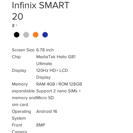
Infinix SMART
20
สี
*
Screen Size
6.78 inch
Chip
MediaTek Helio G81
Ultimate
Display
120Hz HD+ LCD
Display
Memory
RAM 4GB / ROM 128GB
expandable
Support 2 nano SIMs +
memory and
Micro SD
sim card
Operating
Android 16
System
Front
8MP
Camera