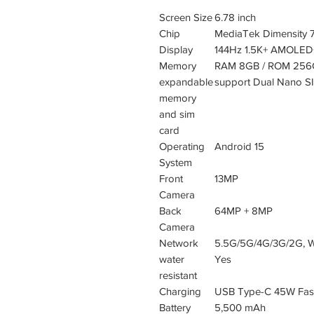
Screen Size
6.78 inch
Chip
MediaTek Dimensity 
Display
144Hz 1.5K+ AMOLED+ 
Memory
RAM 8GB / ROM 25
expandable
support Dual Nano S
memory
and sim
card
Operating
Android 15
System
Front
13MP
Camera
Back
64MP + 8MP
Camera
Network
5.5G/5G/4G/3G/2G, Wi-
water
Yes
resistant
Charging
USB Type-C 45W Fast
Battery
5,500 mAh