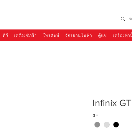
990 SIAMCHAI
โทร 065-954-1308
ทีวี
เครื่องซักผ้า
โทรศัพท์
จักรยานไฟฟ้า
ตู้แช่
เครื่องทำน
Infinix G
สี
*