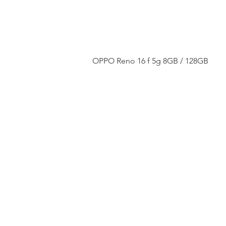
OPPO Reno 16 f 5g 8GB / 128GB
เกี่ยวกับสยามชัย
สมัครบัตรสมาชิก
โปรโมชัน
สมัครงาน