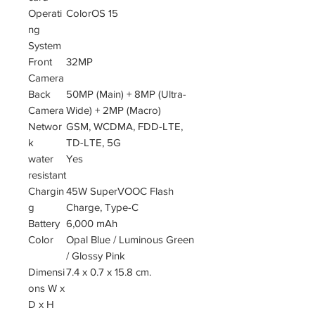
Operati
ColorOS 15
ng
System
Front
32MP
Camera
Back
50MP (Main) + 8MP (Ultra-
Camera
Wide) + 2MP (Macro)
Networ
GSM, WCDMA, FDD-LTE,
k
TD-LTE, 5G
water
Yes
resistant
Chargin
45W SuperVOOC Flash
g
Charge, Type-C
Battery
6,000 mAh
Color
Opal Blue / Luminous Green
/ Glossy Pink
Dimensi
7.4 x 0.7 x 15.8 cm.
ons W x
D x H