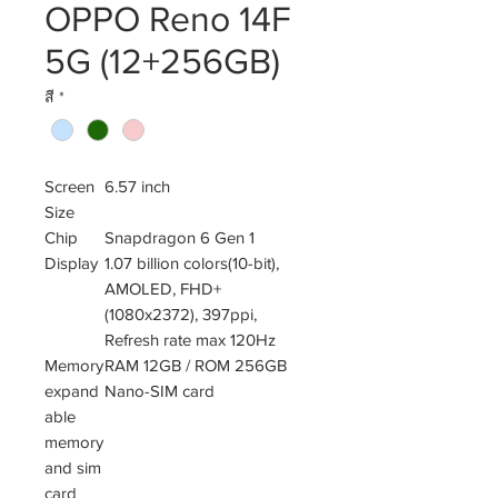
OPPO Reno 14F
5G (12+256GB)
สี
*
Screen
6.57 inch
Size
Chip
Snapdragon 6 Gen 1
Display
1.07 billion colors(10-bit),
AMOLED, FHD+
(1080x2372), 397ppi,
Refresh rate max 120Hz
Memory
RAM 12GB / ROM 256GB
expand
Nano-SIM card
able
memory
and sim
card