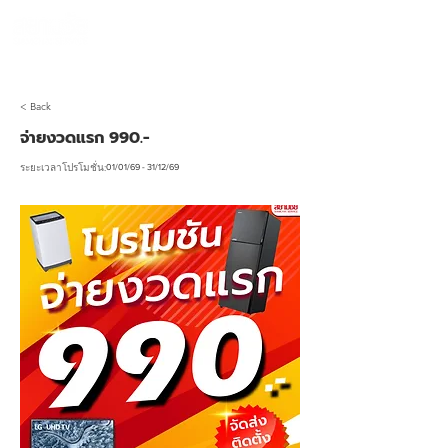
990 SIAMCHAI
โทร 065-954-1308
< Back
จ่ายงวดแรก 990.-
01/01/69 - 31/12/69
ระยะเวลาโปรโมชั่น: