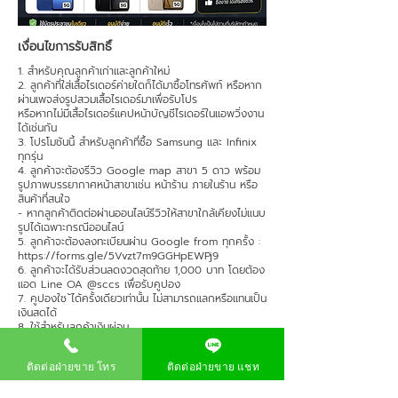
เงื่อนไขการรับสิทธิ์
1. สำหรับคุณลูกค้าเก่าและลูกค้าใหม่
2. ลูกค้าที่ใส่เสื้อไรเดอร์ค่ายใดก็ได้มาซื้อโทรศัพท์ หรือหาก
ผ่านเพจส่งรูปสวมเสื้อไรเดอร์มาเพื่อรับโปร
หรือหากไม่มีเสื้อไรเดอร์แคปหน้าบัญชีไรเดอร์ในแอพวิ่งงาน
ได้เช่นกัน
3. โปรโมชันนี้ สําหรับลูกค้าที่ซื้อ Samsung และ Infinix
ทุกรุ่น
4. ลูกค้าจะต้องรีวิว Google map สาขา 5 ดาว พร้อม
รูปภาพบรรยากาศหน้าสาขาเช่น หน้าร้าน ภายในร้าน หรือ
สินค้าที่สนใจ
- หากลูกค้าติดต่อผ่านออนไลน์รีวิวให้สาขาใกล้เคียงไม่แนบ
รูปได้เฉพาะกรณีออนไลน์
5. ลูกค้าจะต้องลงทะเบียนผ่าน Google from ทุกครั้ง :
https://forms.gle/5Vvzt7m9GGHpEWPj9
6. ลูกค้าจะได้รับส่วนลดงวดสุดท้าย 1,000 บาท โดยต้อง
แอด Line OA @sccs เพื่อรับคูปอง
7. คูปองใช ้ได้ครั้งเดียวเท่านั้น ไม่สามารถแลกหรือแทนเป็น
เงินสดได้
8. ใช้สําหรับลูกค้าเงินผ่อน
9. ไม่สามารถใช้ร่วมกับโปรอื่นได้
10. สําหรับลูกค้าที่จ่ายงวดสุดท้ายภายใน 7 วัน
ติดต่อฝ่ายขาย โทร
ติดต่อฝ่ายขาย แชท
Previous
Next