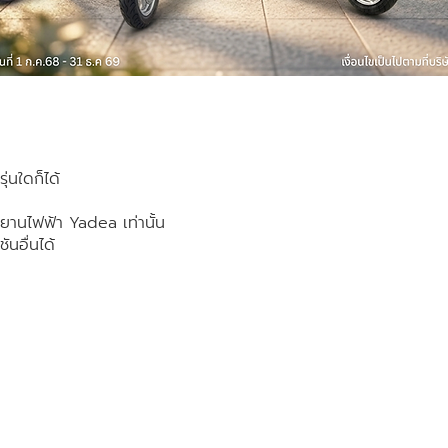
ุ่นใดก็ได้
กรยานไฟฟ้า Yadea เท่านั้น
ันอื่นได้