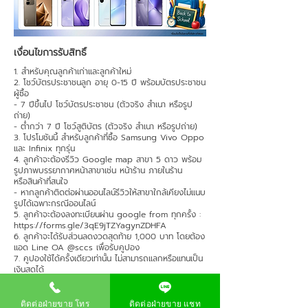
เงื่อนไขการรับสิทธิ์
1. สำหรับคุณลูกค้าเก่าและลูกค้าใหม่
2. โชว์บัตรประชาชนลูก อายุ 0-15 ปี พร้อมบัตรประชาชน
ผู้ซื้อ
- 7 ปีขึ้นไป โชว์บัตรประชาชน (ตัวจริง สําเนา หรือรูป
ถ่าย)
- ต่ำกว่า 7 ปี โชว์สูติบัตร (ตัวจริง สําเนา หรือรูปถ่าย)
3. โปรโมชันนี้ สําหรับลูกค้าที่ซื้อ Samsung Vivo Oppo
และ Infinix ทุกรุ่น
4. ลูกค้าจะต้องรีวิว Google map สาขา 5 ดาว พร้อม
รูปภาพบรรยากาศหน้าสาขาเช่น หน้าร้าน ภายในร้าน
หรือสินค้าที่สนใจ
- หากลูกค้าติดต่อผ่านออนไลน์รีวิวให้สาขาใกล้เคียงไม่แนบ
รูปได้เฉพาะกรณีออนไลน์
5. ลูกค้าจะต้องลงทะเบียนผ่าน google from ทุกครั้ง :
https://forms.gle/3qE9jTZYagynZDHFA
6. ลูกค้าจะได้รับส่วนลดงวดสุดท้าย 1,000 บาท โดยต้อง
แอด Line OA @sccs เพื่อรับคูปอง
7. คูปองใช้ได้ครั้งเดียวเท่านั้น ไม่สามารถแลกหรือแทนเป็น
เงินสดได้
8. ใช้สําหรับลูกค้าเงินผ่อน
9. ไม่สามารถใช้ร่วมกับโปรอื่นได้
10. สําหรับลูกค้าที่จ่ายงวดสุดท้ายภายใน 7 วัน
ติดต่อฝ่ายขาย โทร
ติดต่อฝ่ายขาย แชท